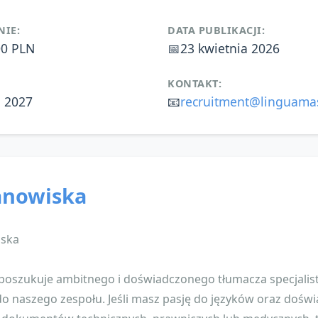
IE:
DATA PUBLIKACJI:
00 PLN
📅
23 kwietnia 2026
KONTAKT:
a 2027
📧
recruitment@linguamas
anowiska
iska
poszukuje ambitnego i doświadczonego tłumacza specjalis
do naszego zespołu. Jeśli masz pasję do języków oraz dośw