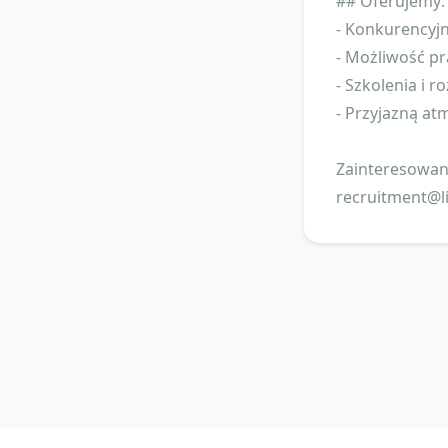
## Oferujemy:
- Konkurencyjn
- Możliwość pr
- Szkolenia i 
- Przyjazną at
Zainteresowane
recruitment@l