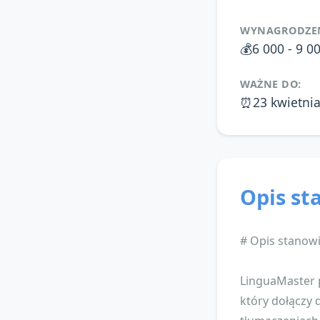
WYNAGRODZEN
💰
6 000 - 9 0
WAŻNE DO:
⏰
23 kwietni
Opis st
# Opis stanow
LinguaMaster 
który dołączy 