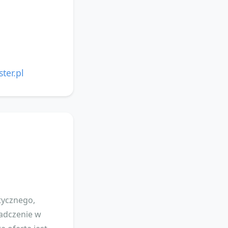
ter.pl
tycznego,
iadczenie w