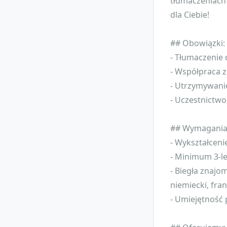
tłumaczeniach
dla Ciebie!
## Obowiązki:
- Tłumaczenie 
- Współpraca z
- Utrzymywani
- Uczestnictwo
## Wymagania
- Wykształceni
- Minimum 3-le
- Biegła znajo
niemiecki, fran
- Umiejętność