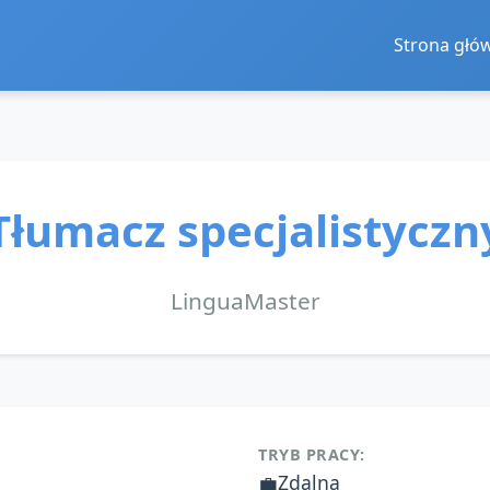
Strona głó
Tłumacz specjalistyczn
LinguaMaster
TRYB PRACY:
💼
Zdalna