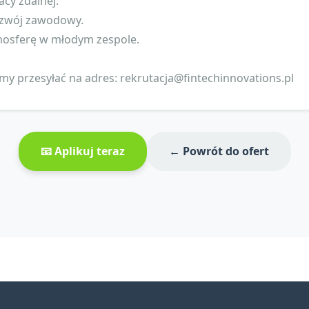
acy zdalnej.
rozwój zawodowy.
tmosferę w młodym zespole.
imy przesyłać na adres:
rekrutacja@fintechinnovations.pl
📧 Aplikuj teraz
← Powrót do ofert