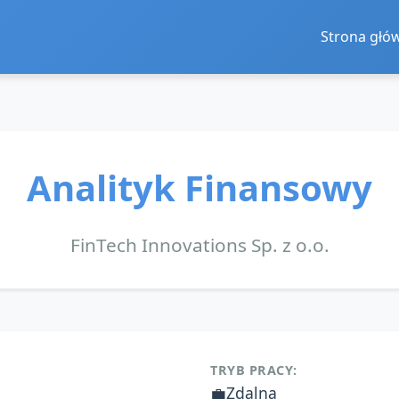
Strona głó
Analityk Finansowy
FinTech Innovations Sp. z o.o.
TRYB PRACY:
💼
Zdalna