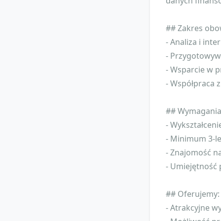
danych finanso
## Zakres obo
- Analiza i int
- Przygotowyw
- Wsparcie w 
- Współpraca z
## Wymagania
- Wykształceni
- Minimum 3-l
- Znajomość na
- Umiejętność
## Oferujemy:
- Atrakcyjne 