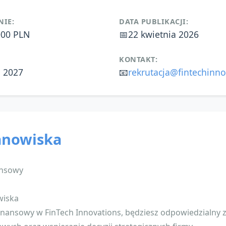
IE:
DATA PUBLIKACJI:
000 PLN
📅
22 kwietnia 2026
KONTAKT:
a 2027
📧
rekrutacja@fintechinno
anowiska
ansowy
wiska
Finansowy w FinTech Innovations, będziesz odpowiedzialny z