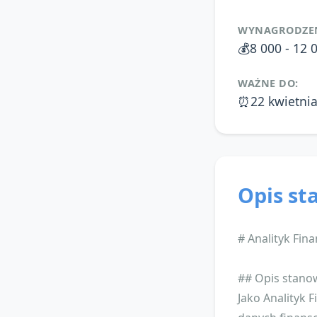
WYNAGRODZEN
💰
8 000 - 12 
WAŻNE DO:
⏰
22 kwietni
Opis st
# Analityk Fin
## Opis stano
Jako Analityk 