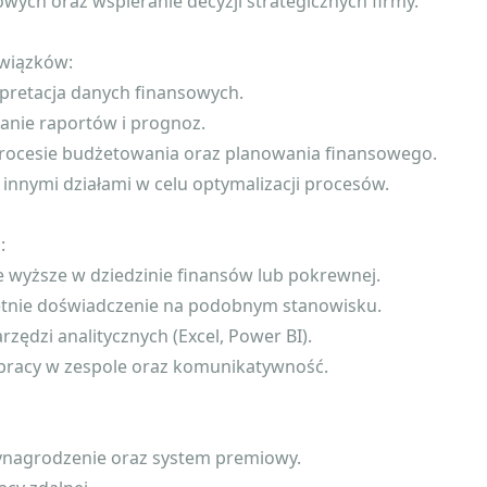
wych oraz wspieranie decyzji strategicznych firmy.
wiązków:
erpretacja danych finansowych.
anie raportów i prognoz.
procesie budżetowania oraz planowania finansowego.
 innymi działami w celu optymalizacji procesów.
:
e wyższe w dziedzinie finansów lub pokrewnej.
etnie doświadczenie na podobnym stanowisku.
rzędzi analitycznych (Excel, Power BI).
 pracy w zespole oraz komunikatywność.
wynagrodzenie oraz system premiowy.