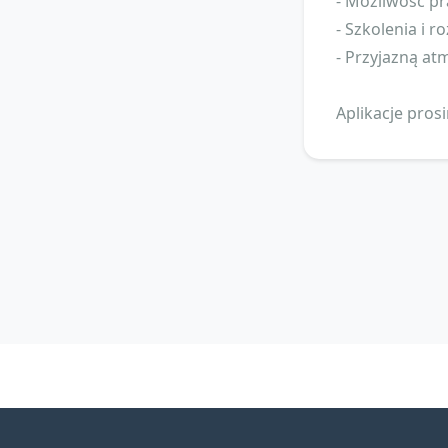
- Możliwość pr
- Szkolenia i 
- Przyjazną a
Aplikacje pros