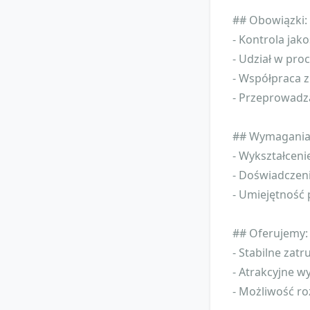
## Obowiązki:
- Kontrola ja
- Udział w pro
- Współpraca z
- Przeprowadza
## Wymagania
- Wykształceni
- Doświadczen
- Umiejętność 
## Oferujemy:
- Stabilne zatr
- Atrakcyjne w
- Możliwość r