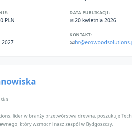
IE:
DATA PUBLIKACJI:
00 PLN
📅
20 kwietnia 2026
KONTAKT:
a 2027
📧
hr@ecowoodsolutions.
anowiska
iska
ions, lider w branży przetwórstwa drewna, poszukuje Tech
ewnego, który wzmocni nasz zespół w Bydgoszczy.