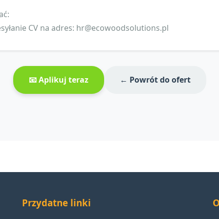
ać:
syłanie CV na adres:
hr@ecowoodsolutions.pl
📧 Aplikuj teraz
← Powrót do ofert
Przydatne linki
O