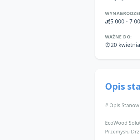
WYNAGRODZEN
💰
5 000 - 7 0
WAŻNE DO:
⏰
20 kwietni
Opis st
# Opis Stanow
EcoWood Solut
Przemysłu Drz