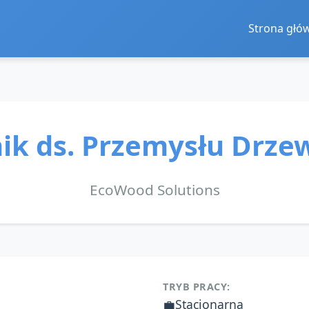
Strona głó
ik ds. Przemysłu Drz
EcoWood Solutions
TRYB PRACY:
💼
Stacjonarna