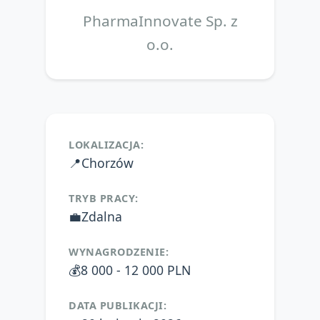
PharmaInnovate Sp. z
o.o.
LOKALIZACJA:
📍
Chorzów
TRYB PRACY:
💼
Zdalna
WYNAGRODZENIE:
💰
8 000 - 12 000 PLN
DATA PUBLIKACJI: