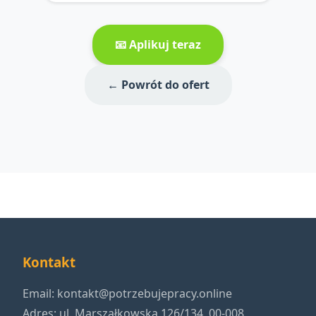
📧 Aplikuj teraz
← Powrót do ofert
Kontakt
Email:
kontakt@potrzebujepracy.online
Adres: ul. Marszałkowska 126/134, 00-008