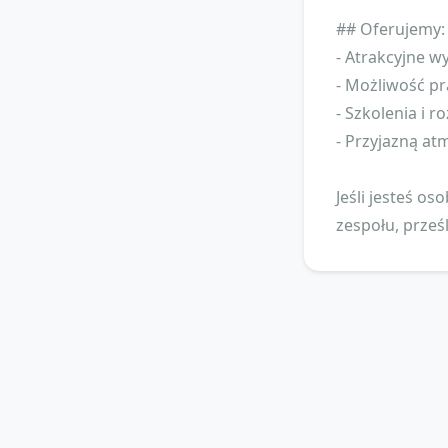
## Oferujemy:
- Atrakcyjne w
- Możliwość pr
- Szkolenia i 
- Przyjazną at
Jeśli jesteś o
zespołu, prześ