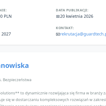
IE:
DATA PUBLIKACJI:
00 PLN
📅
20 kwietnia 2026
KONTAKT:
a 2027
📧
rekrutacja@guardtech.
anowiska
ds. Bezpieczeństwa
lutions** to dynamicznie rozwijająca się firma w branży 
zuje się w dostarczaniu kompleksowych rozwiązań w zakres