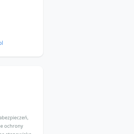
pl
zabezpieczeń,
ie ochrony