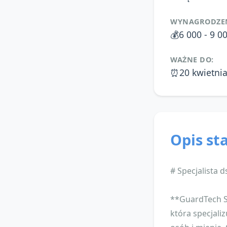
WYNAGRODZEN
💰
6 000 - 9 0
WAŻNE DO:
⏰
20 kwietni
Opis st
# Specjalista 
**GuardTech So
która specjali