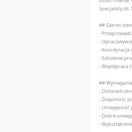
osób i mienia
Specjalisty ds
## Zakres obo
- Przeprowadza
- Opracowywan
- Koordynacja 
- Szkolenie pr
- Współpraca z
## Wymagania
- Doświadczen
- Znajomość p
- Umiejętność 
- Dobre umiej
- Wykształceni