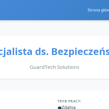
Strona głó
cjalista ds. Bezpieczeń
GuardTech Solutions
TRYB PRACY:
💼
Zdalna