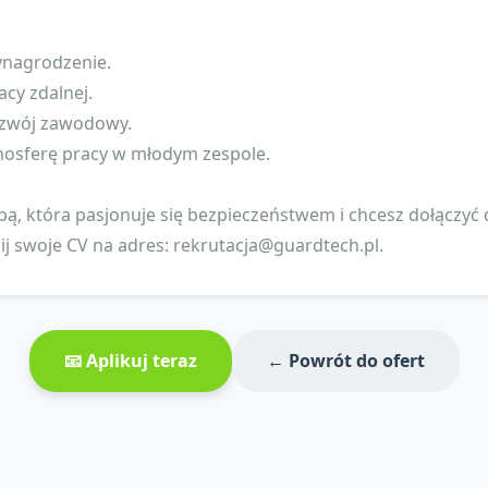
ynagrodzenie.
acy zdalnej.
rozwój zawodowy.
mosferę pracy w młodym zespole.
sobą, która pasjonuje się bezpieczeństwem i chcesz dołączyć
lij swoje CV na adres:
rekrutacja@guardtech.pl
.
📧 Aplikuj teraz
← Powrót do ofert