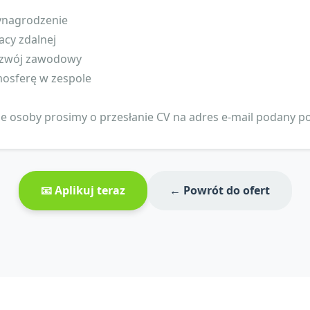
wynagrodzenie
acy zdalnej
rozwój zawodowy
mosferę w zespole
e osoby prosimy o przesłanie CV na adres e-mail podany p
📧 Aplikuj teraz
← Powrót do ofert