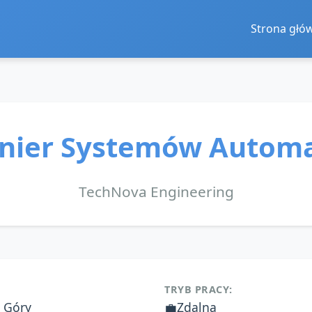
Strona głó
ynier Systemów Automa
TechNova Engineering
TRYB PRACY:
 Góry
💼
Zdalna