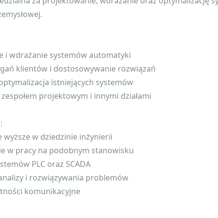
edzialna za projektowanie, wdrażanie oraz optymalizację 
zemysłowej.
ie i wdrażanie systemów automatyki
agań klientów i dostosowywanie rozwiązań
 optymalizacja istniejących systemów
 zespołem projektowym i innymi działami
:
 wyższe w dziedzinie inżynierii
ie w pracy na podobnym stanowisku
ystemów PLC oraz SCADA
analizy i rozwiązywania problemów
ętności komunikacyjne