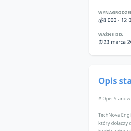
WYNAGRODZEN
💰
8 000 - 12 
WAŻNE DO:
⏰
23 marca 2
Opis st
# Opis Stanow
TechNova Engi
który dołączy