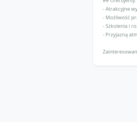
## Oferujemy:
- Atrakcyjne 
- Możliwość pr
- Szkolenia i 
- Przyjazną at
Zainteresowan