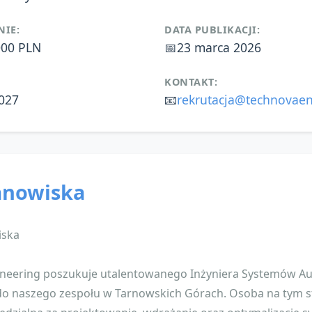
IE:
DATA PUBLIKACJI:
000 PLN
📅
23 marca 2026
KONTAKT:
027
📧
rekrutacja@technovaen
anowiska
iska
neering poszukuje utalentowanego Inżyniera Systemów Au
 do naszego zespołu w Tarnowskich Górach. Osoba na tym 